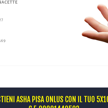
NACETTE
27
569
TIENI ASHA PISA ONLUS CON IL TUO 5X