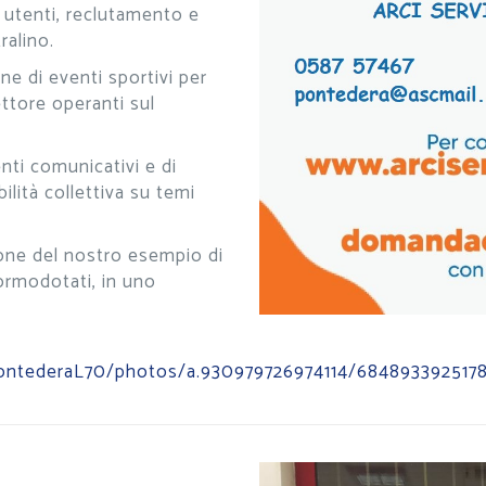
utenti, reclutamento e
ralino.
e di eventi sportivi per
ettore operanti sul
nti comunicativi e di
lità collettiva su temi
ione del nostro esempio di
normodotati, in uno
ePontederaL70/photos/a.930979726974114/684893392517