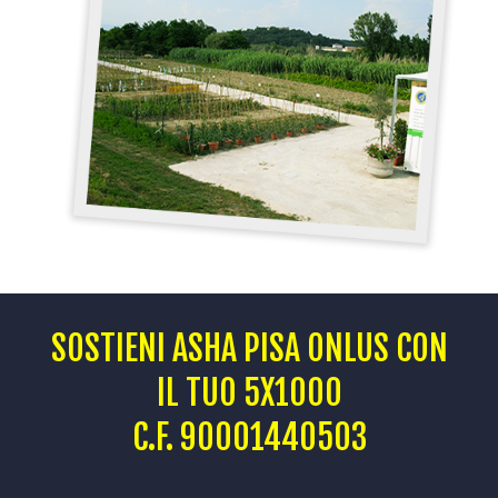
SOSTIENI ASHA PISA ONLUS CON
IL TUO 5X1000
C.F. 90001440503